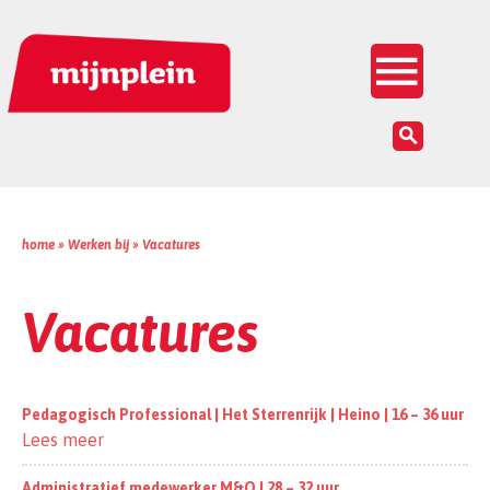
Inloggen


home »
Werken bij
»
Vacatures
Vacatures
Pedagogisch Professional | Het Sterrenrijk | Heino | 16 – 36 uur
Lees meer
Administratief medewerker M&O | 28 – 32 uur