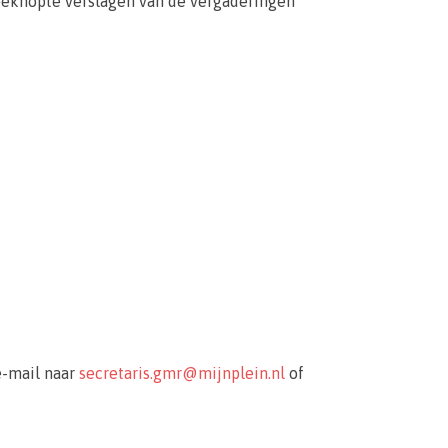
 beknopte verslagen van de vergaderingen
e-mail naar
secretaris.gmr@mijnplein.nl
of