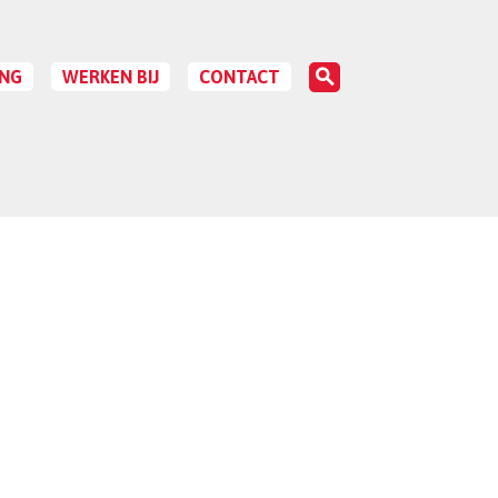
Inloggen

NG
WERKEN BIJ
CONTACT
IES
VACATURES
A
VEN EN VOORWAARDEN
OPEN SOLLICITATIES
R