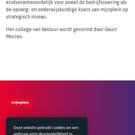
eindverantwoordelijk voor zowel de bedrijfsvoering als
de opvang- en onderwijskundige koers van mijnplein op
strategisch niveau.
Het college van bestuur wordt gevormd door Geurt
Morren.
0572 - 35 26 35
Deze website gebruikt cookies om een
contact@mijnplein.nl
optimale gebruiksvriendelijkheid te